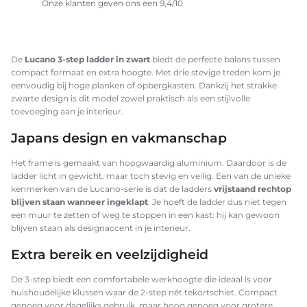
Onze klanten geven ons een 9,4/10
De
Lucano 3-step ladder in zwart
biedt de perfecte balans tussen
compact formaat en extra hoogte. Met drie stevige treden kom je
eenvoudig bij hoge planken of opbergkasten. Dankzij het strakke
zwarte design is dit model zowel praktisch als een stijlvolle
toevoeging aan je interieur.
Japans design en vakmanschap
Het frame is gemaakt van hoogwaardig aluminium. Daardoor is de
ladder licht in gewicht, maar toch stevig en veilig. Een van de unieke
kenmerken van de Lucano-serie is dat de ladders
vrijstaand rechtop
blijven staan wanneer ingeklapt
. Je hoeft de ladder dus niet tegen
een muur te zetten of weg te stoppen in een kast: hij kan gewoon
blijven staan als designaccent in je interieur.
Extra bereik en veelzijdigheid
De 3-step biedt een comfortabele werkhoogte die ideaal is voor
huishoudelijke klussen waar de 2-step nét tekortschiet. Compact
genoeg voor dagelijks gebruik, maar hoog genoeg voor grotere