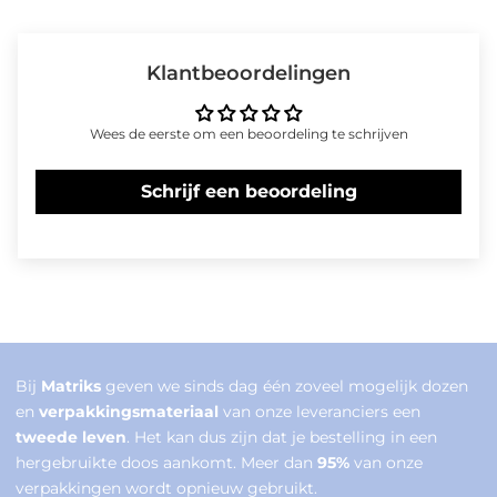
Klantbeoordelingen
Wees de eerste om een beoordeling te schrijven
Schrijf een beoordeling
Bij
Matriks
geven we sinds dag één zoveel mogelijk dozen
en
verpakkingsmateriaal
van onze leveranciers een
tweede leven
. Het kan dus zijn dat je bestelling in een
hergebruikte doos aankomt. Meer dan
95%
van onze
verpakkingen wordt opnieuw gebruikt.