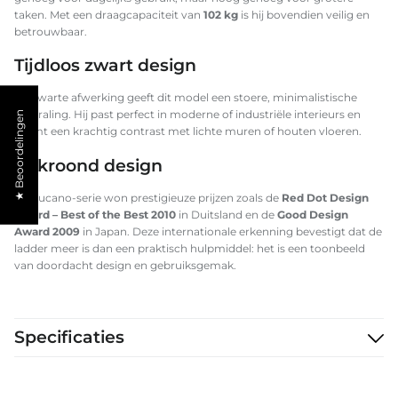
taken. Met een draagcapaciteit van
102 kg
is hij bovendien veilig en
betrouwbaar.
Tijdloos zwart design
De zwarte afwerking geeft dit model een stoere, minimalistische
uitstraling. Hij past perfect in moderne of industriële interieurs en
★ Beoordelingen
vormt een krachtig contrast met lichte muren of houten vloeren.
Bekroond design
De Lucano-serie won prestigieuze prijzen zoals de
Red Dot Design
Award – Best of the Best 2010
in Duitsland en de
Good Design
Award 2009
in Japan. Deze internationale erkenning bevestigt dat de
ladder meer is dan een praktisch hulpmiddel: het is een toonbeeld
van doordacht design en gebruiksgemak.
Specificaties