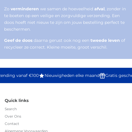
Zo
verminderen
we samen de hoeveelheid
afval
, zonder in
te boeten op een veilige en zorgvuldige verzending. Een
doos hoeft niet nieuw te zijn om jouw bestelling perfect te
beschermen.
Geef de doos
daarna gerust ook nog een
tweede leven
of
recycleer ze correct. Kleine moeite, groot verschil.
zending vanaf €100
Nieuwigheden elke maand
Gratis gesch
Quick links
Search
Over Ons
Contact
Algemene Voorwaarden