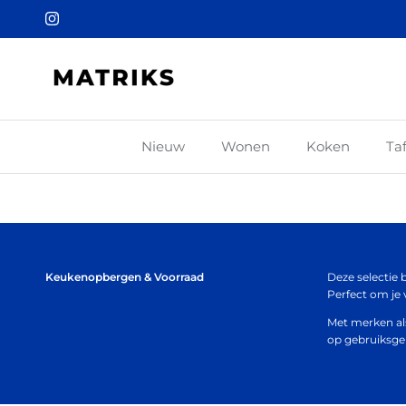
Ga naar inhoud
Instagram
Nieuw
Wonen
Koken
Ta
Keukenopbergen & Voorraad
Deze selectie
Perfect om je 
Met merken als
op gebruiksg