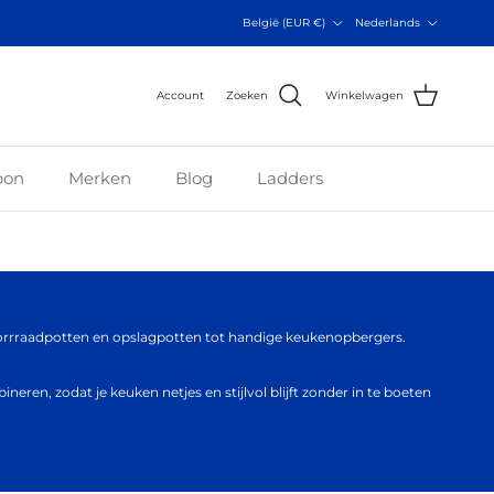
Land/Regio
Taal
België (EUR €)
Nederlands
Account
Zoeken
Winkelwagen
bon
Merken
Blog
Ladders
 Vorrraadpotten en opslagpotten tot handige keukenopbergers.
ren, zodat je keuken netjes en stijlvol blijft zonder in te boeten