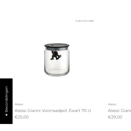
2 op voorraad
★ Beoordelingen
Alessi
Alessi
Alessi Gianni Voorraadpot Zwart 70 cl
Alessi Gian
€25,00
€29,00