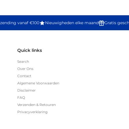
rzending vanaf €100
Nieuwigheden elke maand
Gratis gesc
Quick links
Search
Over Ons
Contact
Algemene Voorwaarden
Disclaimer
FAQ
Verzenden & Retouren
Privacyverklaring