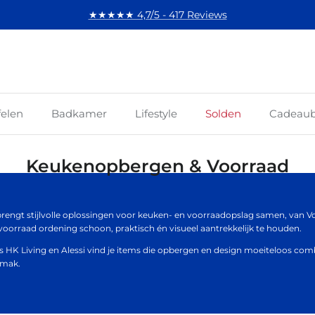
★★★★★ 4,7/5 - 417 Reviews
felen
Badkamer
Lifestyle
Solden
Cadeau
Keukenopbergen & Voorraad
 brengt stijlvolle oplossingen voor keuken- en voorraadopslag samen, van
voorraad ordening schoon, praktisch én visueel aantrekkelijk te houden.
 HK Living en Alessi vind je items die opbergen en design moeiteloos combine
emak.