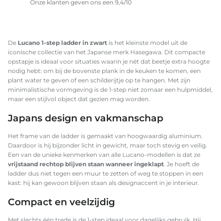
Onze klanten geven ons een 9,4/10
De
Lucano 1-step ladder in zwart
is het kleinste model uit de
iconische collectie van het Japanse merk Hasegawa. Dit compacte
opstapje is ideaal voor situaties waarin je nét dat beetje extra hoogte
nodig hebt: om bij de bovenste plank in de keuken te komen, een
plant water te geven of een schilderijtje op te hangen. Met zijn
minimalistische vormgeving is de 1-step niet zomaar een hulpmiddel,
maar een stijlvol object dat gezien mag worden.
Japans design en vakmanschap
Het frame van de ladder is gemaakt van hoogwaardig aluminium.
Daardoor is hij bijzonder licht in gewicht, maar toch stevig en veilig.
Een van de unieke kenmerken van alle Lucano-modellen is dat ze
vrijstaand rechtop blijven staan wanneer ingeklapt
. Je hoeft de
ladder dus niet tegen een muur te zetten of weg te stoppen in een
kast: hij kan gewoon blijven staan als designaccent in je interieur.
Compact en veelzijdig
Met slechts één trede is de 1-step ideaal voor dagelijks gebruik. Hij