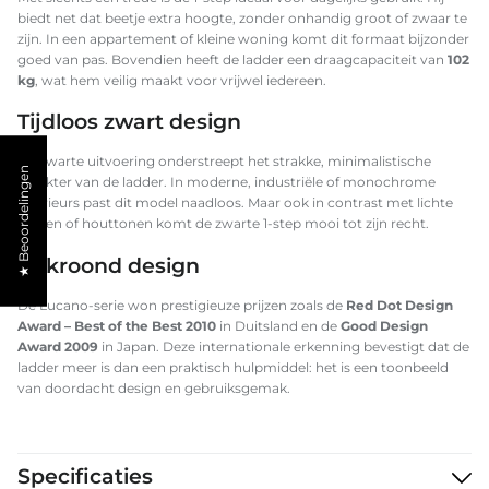
biedt net dat beetje extra hoogte, zonder onhandig groot of zwaar te
zijn. In een appartement of kleine woning komt dit formaat bijzonder
goed van pas. Bovendien heeft de ladder een draagcapaciteit van
102
kg
, wat hem veilig maakt voor vrijwel iedereen.
Tijdloos zwart design
De zwarte uitvoering onderstreept het strakke, minimalistische
★ Beoordelingen
karakter van de ladder. In moderne, industriële of monochrome
interieurs past dit model naadloos. Maar ook in contrast met lichte
muren of houttonen komt de zwarte 1-step mooi tot zijn recht.
Bekroond design
De Lucano-serie won prestigieuze prijzen zoals de
Red Dot Design
Award – Best of the Best 2010
in Duitsland en de
Good Design
Award 2009
in Japan. Deze internationale erkenning bevestigt dat de
ladder meer is dan een praktisch hulpmiddel: het is een toonbeeld
van doordacht design en gebruiksgemak.
Specificaties