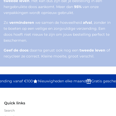
tweede leven
. Het kan dus zijn dat je bestelling in een
hergebruikte doos aankomt. Meer dan
95%
van onze
verpakkingen wordt opnieuw gebruikt.
Zo
verminderen
we samen de hoeveelheid
afval
, zonder in
te boeten op een veilige en zorgvuldige verzending. Een
doos hoeft niet nieuw te zijn om jouw bestelling perfect te
beschermen.
Geef de doos
daarna gerust ook nog een
tweede leven
of
recycleer ze correct. Kleine moeite, groot verschil.
ending vanaf €100
Nieuwigheden elke maand
Gratis gesche
Quick links
Search