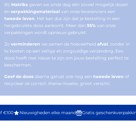
Bij
Matriks
geven we sinds dag één zoveel mogelijk dozen
en
verpakkingsmateriaal
van onze leveranciers een
tweede leven
. Het kan dus zijn dat je bestelling in een
hergebruikte doos aankomt. Meer dan
95%
van onze
verpakkingen wordt opnieuw gebruikt.
Zo
verminderen
we samen de hoeveelheid
afval
, zonder in
te boeten op een veilige en zorgvuldige verzending. Een
doos hoeft niet nieuw te zijn om jouw bestelling perfect te
beschermen.
Geef de doos
daarna gerust ook nog een
tweede leven
of
recycleer ze correct. Kleine moeite, groot verschil.
f €100
Nieuwigheden elke maand
Gratis geschenkverpakki