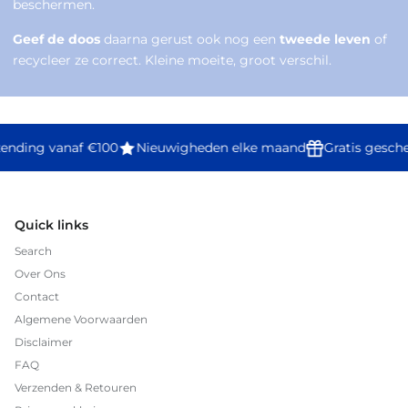
beschermen.
Geef de doos
daarna gerust ook nog een
tweede leven
of
recycleer ze correct. Kleine moeite, groot verschil.
zending vanaf €100
Nieuwigheden elke maand
Gratis gesch
Quick links
Search
Over Ons
Contact
Algemene Voorwaarden
Disclaimer
FAQ
Verzenden & Retouren