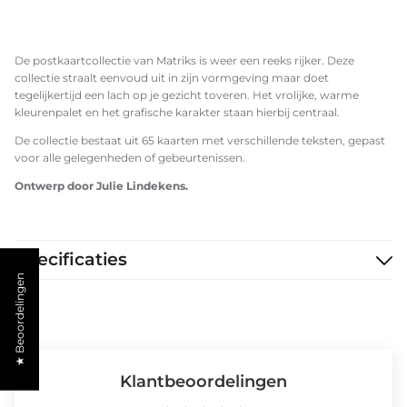
De postkaartcollectie van Matriks is weer een reeks rijker. Deze
collectie straalt eenvoud uit in zijn vormgeving maar doet
tegelijkertijd een lach op je gezicht toveren. Het vrolijke, warme
kleurenpalet en het grafische karakter staan hierbij centraal.
De collectie bestaat uit 65 kaarten met verschillende teksten, gepast
voor alle gelegenheden of gebeurtenissen.
Ontwerp door Julie Lindekens.
Specificaties
★ Beoordelingen
Klantbeoordelingen