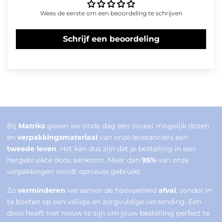
Wees de eerste om een beoordeling te schrijven
Schrijf een beoordeling
Bij
Matriks
geven we sinds dag één zoveel mogelijk dozen
en
verpakkingsmateriaal
van onze leveranciers een
tweede leven
. Het kan dus zijn dat je bestelling in een
hergebruikte doos aankomt. Meer dan
95%
van onze
verpakkingen wordt opnieuw gebruikt.
Zo
verminderen
we samen de hoeveelheid
afval
, zonder in
te boeten op een veilige en zorgvuldige verzending. Een
doos hoeft niet nieuw te zijn om jouw bestelling perfect te