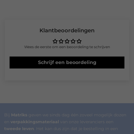
Klantbeoordelingen
Wees de eerste om een beoordeling te schrijven
Schrijf een beoordeling
Bij
Matriks
geven we sinds dag één zoveel mogelijk dozen
en
verpakkingsmateriaal
van onze leveranciers een
tweede leven
. Het kan dus zijn dat je bestelling in een