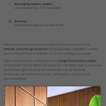
Bezorging andere landen:
Leveringstermijn: 3-7 werkdagen
Reviews
Onze klanten geven ons een 9,4/10
Na het succes van onze eerste collectie zijn we trots om onze
tweede collectie geurkaarsen
te introduceren. Dezelfde 7 unieke
geuren die je al kent en liefhebt, nu in een volledig nieuw jasje.
Deze collectie straalt verfijning uit met
beige keramieken potjes
,
inclusief een handig deksel. De potjes zijn niet alleen stijlvol, maar ook
functioneel: gebruik ze na het opbranden van de kaars als
penhouder, tandenborstelhouder, koffiebeker, of gewoon als
decoratief potje.
Zoals altijd worden onze kaarsen met zorg en liefde handgemaakt in
Antwerpen. Ze zijn gemaakt van 100% milieuvriendelijke was en
bieden een indrukwekkende brandtijd van 60 uur.
Met ons oog voor detail en duurzaamheid brengen we eenvoud en