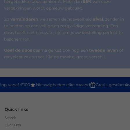
hergebruikte doos aankomt. Meer dan
95%
van onze
verpakkingen wordt opnieuw gebruikt.
Zo
verminderen
we samen de hoeveelheid
afval
, zonder in
te boeten op een veilige en zorgvuldige verzending. Een
doos hoeft niet nieuw te zijn om jouw bestelling perfect te
beschermen.
Geef de doos
daarna gerust ook nog een
tweede leven
of
recycleer ze correct. Kleine moeite, groot verschil.
ing vanaf €100
Nieuwigheden elke maand
Gratis geschenkv
Quick links
Search
Over Ons