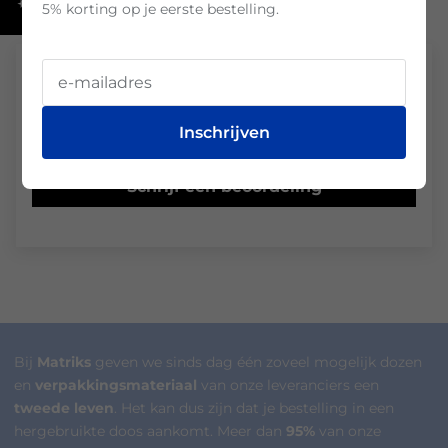
5% korting op je eerste bestelling.
Klantbeoordelingen
Inschrijven
Wees de eerste om een beoordeling te schrijven
Schrijf een beoordeling
Bij
Matriks
geven we sinds dag één zoveel mogelijk dozen
en
verpakkingsmateriaal
van onze leveranciers een
tweede leven
. Het kan dus zijn dat je bestelling in een
hergebruikte doos aankomt. Meer dan
95%
van onze