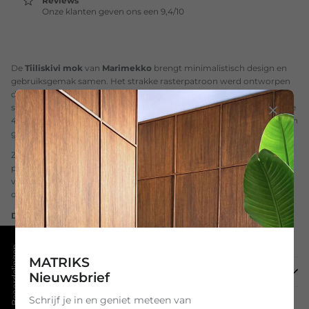
Reviews
Onze klanten geven ons een 9,4/10
De
Tiiliskivi
mok
van
Marimekko
brengt minimalistisch design en
gebruiksgemak samen. Het strakke rasterpatroon werd ontworpen
door Marimekko-oprichtster Armi Ratia en staat symbool voor
structuur en eenvoud. Of je nu kiest voor de compacte 25 cl of royale
40 cl variant, deze mokken zijn gemaakt van duurzaam steengoed en
geschikt voor dagelijks gebruik.
Ze zijn vaatwasser-, magnetron- en ovenbestendig en combineren
prachtig met ander Marimekko-servies. Dankzij de levendige kleuren
voeg je eenvoudig een stijlvol accent toe aan je koffiepauze of
ontbijttafel.
Design Armi Ratia
★ Beoordelingen
MATRIKS
Specificaties
Nieuwsbrief
Schrijf je in en geniet meteen van