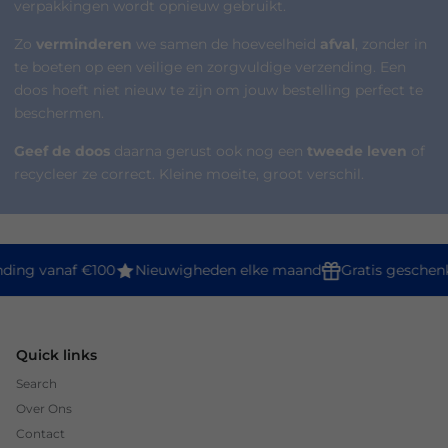
verpakkingen wordt opnieuw gebruikt.
Zo
verminderen
we samen de hoeveelheid
afval
, zonder in
te boeten op een veilige en zorgvuldige verzending. Een
doos hoeft niet nieuw te zijn om jouw bestelling perfect te
beschermen.
Geef de doos
daarna gerust ook nog een
tweede leven
of
recycleer ze correct. Kleine moeite, groot verschil.
nding vanaf €100
Nieuwigheden elke maand
Gratis geschen
Quick links
Search
Over Ons
Contact