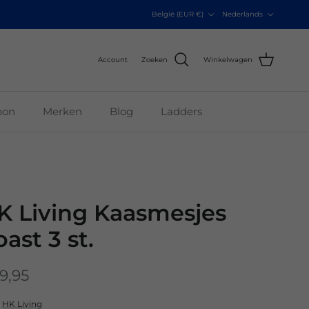
Land/Regio
Taal
België (EUR €)
Nederlands
Account
Zoeken
Winkelwagen
bon
Merken
Blog
Ladders
K Living Kaasmesjes
ast 3 st.
9,95
r
HK Living