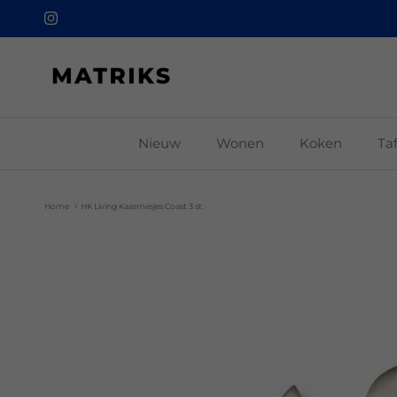
Ga naar inhoud
Instagram
Nieuw
Wonen
Koken
Ta
Home
HK Living Kaasmesjes Coast 3 st.