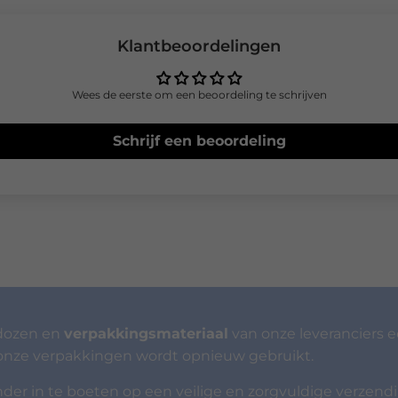
Klantbeoordelingen
Wees de eerste om een beoordeling te schrijven
Schrijf een beoordeling
 dozen en
verpakkingsmateriaal
van onze leveranciers 
onze verpakkingen wordt opnieuw gebruikt.
onder in te boeten op een veilige en zorgvuldige verzend