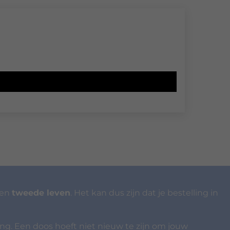
een
tweede leven
. Het kan dus zijn dat je bestelling in
ing. Een doos hoeft niet nieuw te zijn om jouw