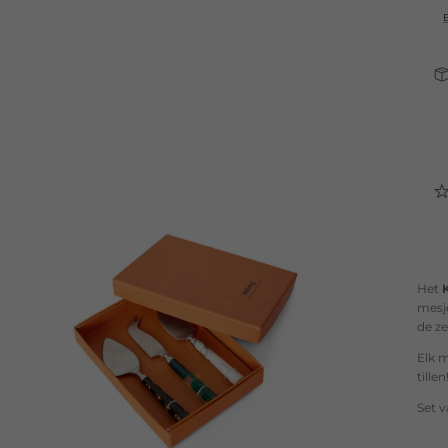
Het
mesj
de z
Elk m
tillen
Set 