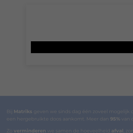
Bij
Matriks
geven we sinds dag één zoveel mogelijk
een hergebruikte doos aankomt. Meer dan
95%
van 
Zo
verminderen
we samen de hoeveelheid
afval
, z