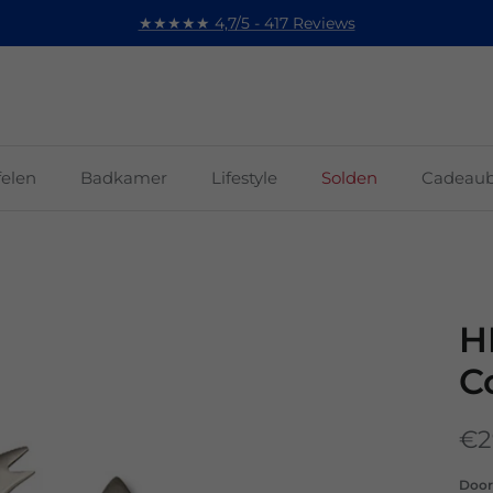
★★★★★ 4,7/5 - 417 Reviews
felen
Badkamer
Lifestyle
Solden
Cadeau
H
Co
€2
Doo