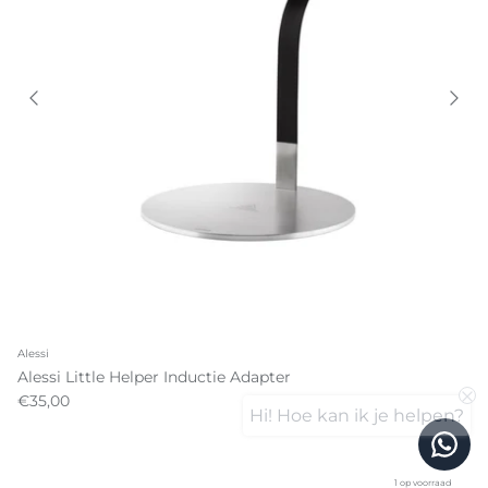
Alessi
Alessi Little Helper Inductie Adapter
Hi! Hoe kan ik je helpen?
€35,00
1 op voorraad