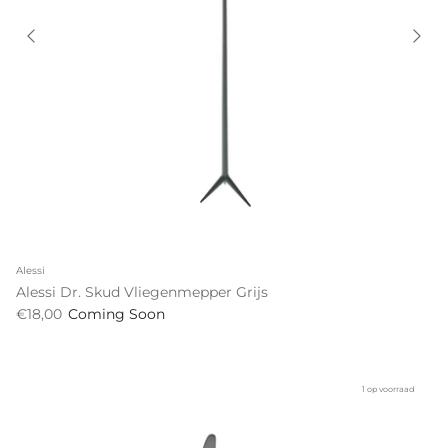
Alessi
Alessi Dr. Skud Vliegenmepper Grijs
€18,00
Coming Soon
1 op voorraad