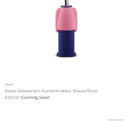
Alessi
Alessi Alessandro Kurkentrekker Blauw/Roze
€50,00
Coming Soon
1 op voorraad