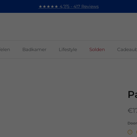
★★★★★ 4,7/5 - 417 Reviews
felen
Badkamer
Lifestyle
Solden
Cadeau
P
€1
Doo