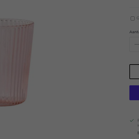
G
Aant