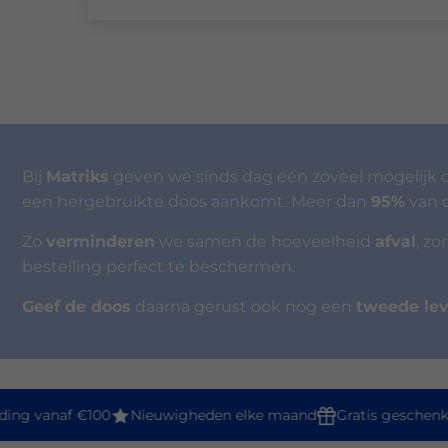
Bij
Matriks
geven we sinds dag één zoveel mogelijk
een hergebruikte doos aankomt. Meer dan
95%
van 
Zo
verminderen
we samen de hoeveelheid
afval
, z
bestelling perfect te beschermen.
Geef de doos
daarna gerust ook nog een
tweede le
ing vanaf €100
Nieuwigheden elke maand
Gratis geschenkv