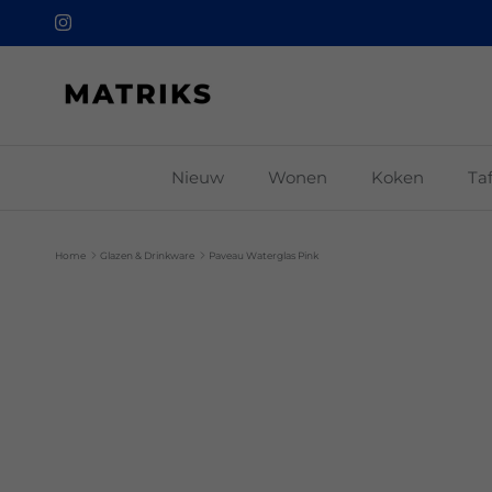
Ga naar inhoud
Instagram
Nieuw
Wonen
Koken
Ta
Home
Glazen & Drinkware
Paveau Waterglas Pink