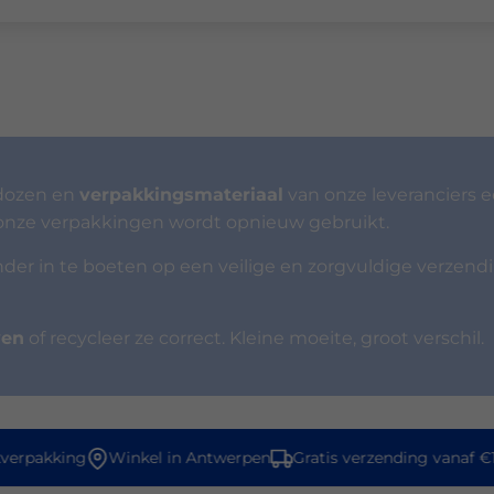
 dozen en
verpakkingsmateriaal
van onze leveranciers 
onze verpakkingen wordt opnieuw gebruikt.
onder in te boeten op een veilige en zorgvuldige verzend
ven
of recycleer ze correct. Kleine moeite, groot verschil.
erpakking
Winkel in Antwerpen
Gratis verzending vanaf €1