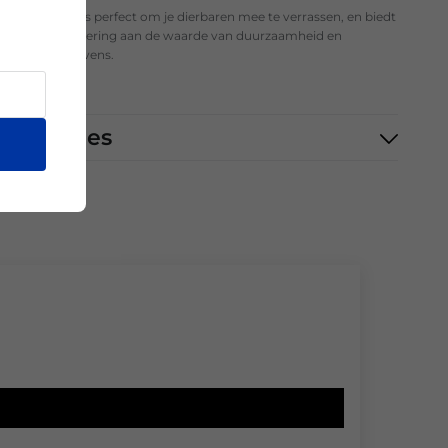
uurzame duo is perfect om je dierbaren mee te verrassen, en biedt
tastbare herinnering aan de waarde van duurzaamheid en
ntie in onze levens.
ecificaties