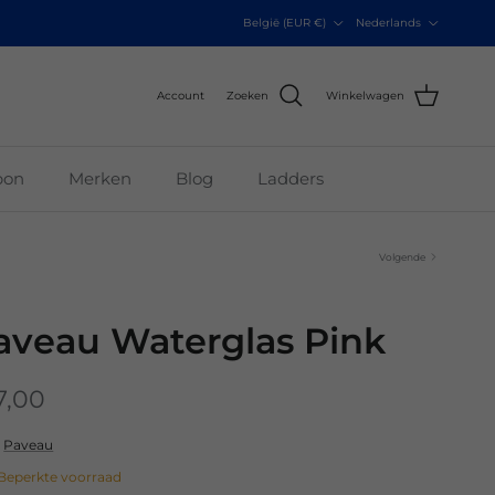
Land/Regio
Taal
België (EUR €)
Nederlands
Account
Zoeken
Winkelwagen
bon
Merken
Blog
Ladders
Volgende
aveau Waterglas Pink
7,00
r
Paveau
Beperkte voorraad