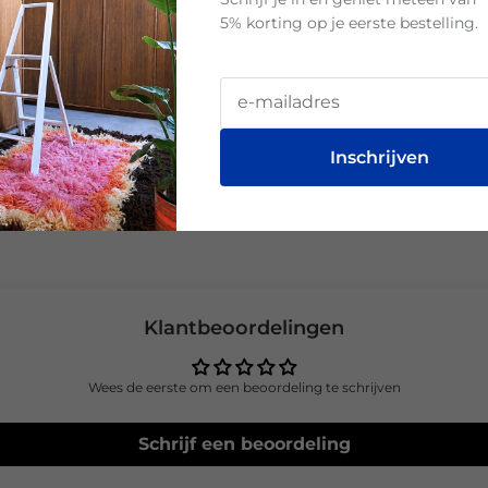
Dit d
5% korting op je eerste bestelling.
een 
elega
Sp
Inschrijven
Klantbeoordelingen
Wees de eerste om een beoordeling te schrijven
Schrijf een beoordeling