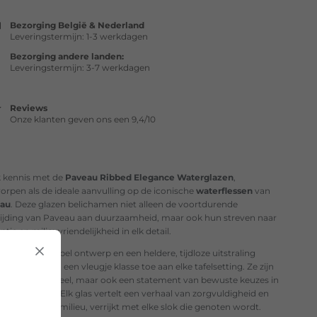
Bezorging België & Nederland
Leveringstermijn: 1-3 werkdagen
Bezorging andere landen:
Leveringstermijn: 3-7 werkdagen
Reviews
Onze klanten geven ons een 9,4/10
 kennis met de
Paveau
Ribbed
Elegance
Waterglazen
,
orpen als de ideale aanvulling op de iconische
waterflessen
van
au
. Deze glazen belichamen niet alleen de voortdurende
ijding van Paveau aan duurzaamheid, maar ook hun streven naar
ntie en milieuvriendelijkheid in elk detail.
en verfijnd ribbel ontwerp en een heldere, tijdloze uitstraling
n deze glazen een vleugje klasse toe aan elke tafelsetting. Ze zijn
 alleen functioneel, maar ook een statement van bewuste keuzes in
agelijks leven. Elk glas vertelt een verhaal van zorgvuldigheid en
jding aan het milieu, verrijkt met elke slok die genoten wordt.