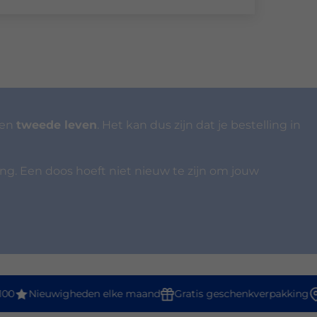
een
tweede leven
. Het kan dus zijn dat je bestelling in
ing. Een doos hoeft niet nieuw te zijn om jouw
00
Nieuwigheden elke maand
Gratis geschenkverpakking