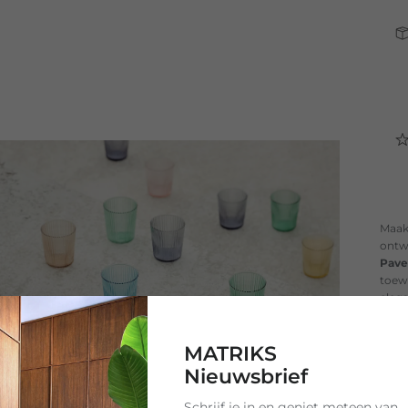
Maak
ontw
Pave
toew
elega
Met e
voege
MATRIKS
niet
Nieuwsbrief
het d
toewi
Schrijf je in en geniet meteen van