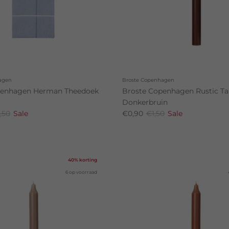
agen
Broste Copenhagen
penhagen Herman Theedoek
Broste Copenhagen Rustic Ta
Donkerbruin
,50
Sale
€0,90
€1,50
Sale
40% korting
6 op voorraad