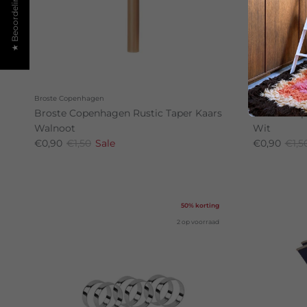
★ Beoordelingen
Broste Copenhagen
Broste Copenh
Broste Copenhagen Rustic Taper Kaars
Broste Cop
Walnoot
Wit
€0,90
€1,50
Sale
€0,90
€1,5
50% korting
2 op voorraad