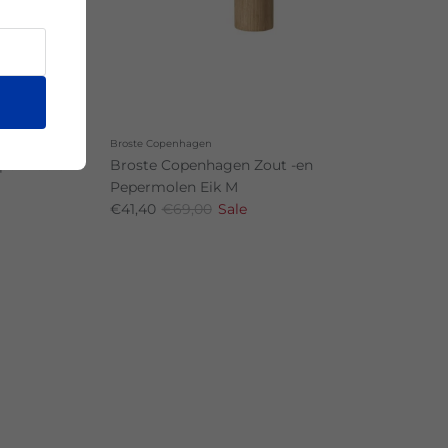
Broste Copenhagen
per Kaars
Broste Copenhagen Zout -en
Pepermolen Eik M
€41,40
€69,00
Sale