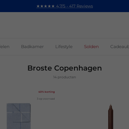
★★★★★ 4,7/5 - 417 Reviews
felen
Badkamer
Lifestyle
Solden
Cadeau
Broste Copenhagen
14 producten
40% korting
3 op voorraad