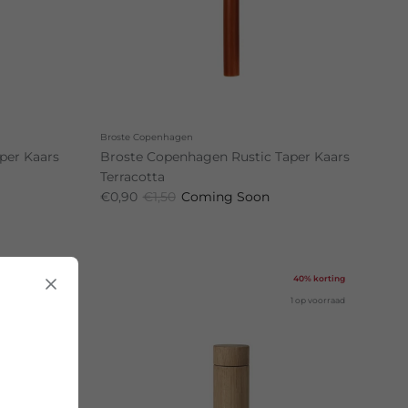
Broste Copenhagen
per Kaars
Broste Copenhagen Rustic Taper Kaars
Terracotta
€0,90
€1,50
Coming Soon
40% korting
40% korting
19 op voorraad
1 op voorraad