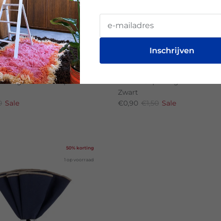
Inschrijven
agen
Broste Copenhagen
enhagen Rustic Taper Kaars
Broste Copenhagen Rustic Ta
Zwart
0
Sale
€0,90
€1,50
Sale
50% korting
1 op voorraad