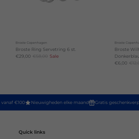
Broste Copenhagen
Broste Copenh
Broste Ring Servetring 6 st.
Broste Wil
€29,00
€58,00
Sale
Donkerbla
€6,00
€12,
vanaf €100
Nieuwigheden elke maand
Gratis geschenkverpa
Quick links