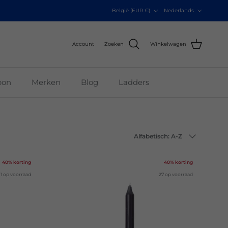
Land/Regio
Taal
België (EUR €)
Nederlands
Account
Zoeken
Winkelwagen
bon
Merken
Blog
Ladders
Sorteer op
Alfabetisch: A-Z
40% korting
40% korting
1 op voorraad
27 op voorraad