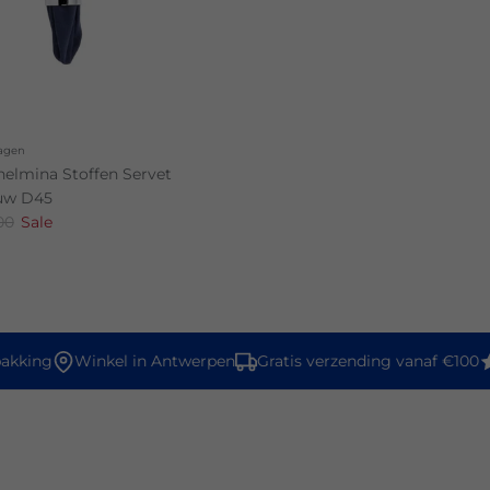
agen
helmina Stoffen Servet
uw D45
00
Sale
kking
Winkel in Antwerpen
Gratis verzending vanaf €100