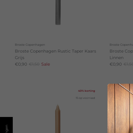
Broste Copenhagen
Broste Copenh
Broste Copenhagen Rustic Taper Kaars
Broste Cop
Grijs
Linnen
€0,90
€1,50
Sale
€0,90
€1,5
40% korting
15 op voorraad