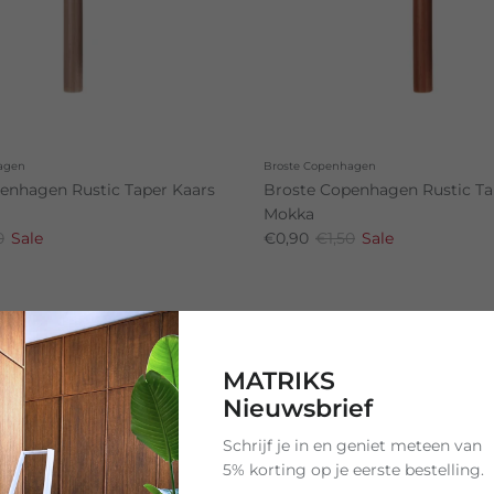
agen
Broste Copenhagen
enhagen Rustic Taper Kaars
Broste Copenhagen Rustic Ta
Mokka
0
Sale
€0,90
€1,50
Sale
40% korting
19 op voorraad
MATRIKS
Nieuwsbrief
Schrijf je in en geniet meteen van
5% korting op je eerste bestelling.